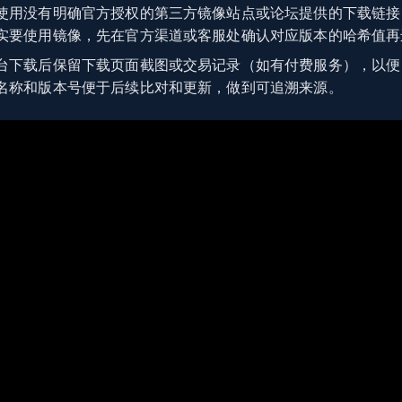
使用没有明确官方授权的第三方镜像站点或论坛提供的下载链接
实要使用镜像，先在官方渠道或客服处确认对应版本的哈希值再
台下载后保留下载页面截图或交易记录（如有付费服务），以便
名称和版本号便于后续比对和更新，做到可追溯来源。