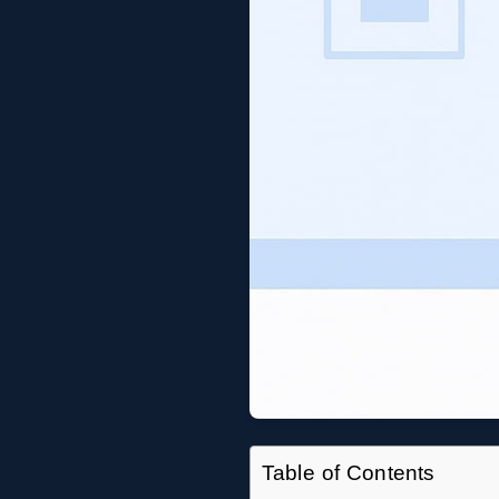
Table of Contents