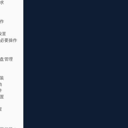
求
作
设置
的必要操作
盘管理
装
动
件
置
置