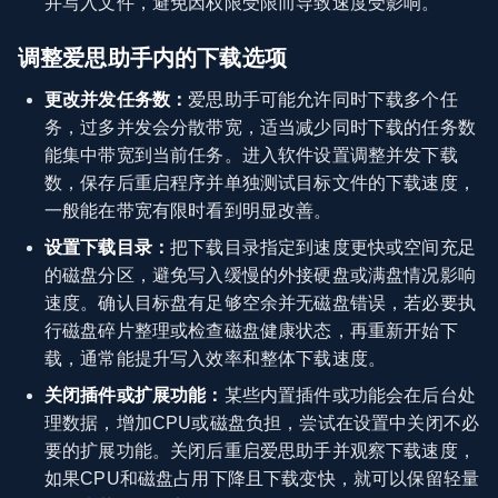
并写入文件，避免因权限受限而导致速度受影响。
调整爱思助手内的下载选项
更改并发任务数：
爱思助手可能允许同时下载多个任
务，过多并发会分散带宽，适当减少同时下载的任务数
能集中带宽到当前任务。进入软件设置调整并发下载
数，保存后重启程序并单独测试目标文件的下载速度，
一般能在带宽有限时看到明显改善。
设置下载目录：
把下载目录指定到速度更快或空间充足
的磁盘分区，避免写入缓慢的外接硬盘或满盘情况影响
速度。确认目标盘有足够空余并无磁盘错误，若必要执
行磁盘碎片整理或检查磁盘健康状态，再重新开始下
载，通常能提升写入效率和整体下载速度。
关闭插件或扩展功能：
某些内置插件或功能会在后台处
理数据，增加CPU或磁盘负担，尝试在设置中关闭不必
要的扩展功能。关闭后重启爱思助手并观察下载速度，
如果CPU和磁盘占用下降且下载变快，就可以保留轻量