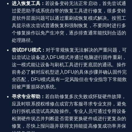
进入恢复工具：
若设备变砖无法正常启动，首先尝试通
过爱思助手或系统自带的恢复工具进行修复，很多变砖
是软件层面问题可以通过重刷或恢复模式解决。按照工
具提示依次尝试普通恢复和强制恢复，不要同时进行多
个修复操作以免产生冲突，逐步排查通常能找到合适的
处理路径。
尝试DFU模式：
对于常规恢复无法解决的严重问题，可
以尝试让设备进入DFU模式并通过电脑进行固件重刷，
这一模式能让设备与刷机工具进行更底层的通讯。操作
前务必了解对应机型进入DFU的具体步骤并确认固件完
全匹配，DFU模式虽有一定风险但在专业指导下常能救
回被严重损坏的系统。
寻求专业帮助：
若自助修复多次失败或怀疑硬件故障，
应及时联系授权维修点或官方客服寻求专业支持，避免
自行拆机或尝试高风险操作。专业人员可通过专用设备
检测硬件状态并判断是否需要更换硬件或进行更复杂的
修复，尽快上报问题并获得支持能提高修复成功率并保