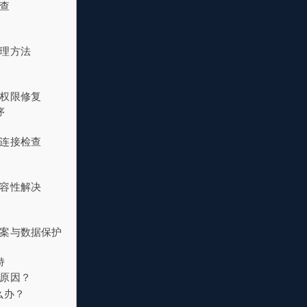
查
理方法
权限修复
序
连接检查
容性解决
案与数据保护
持
原因？
么办？