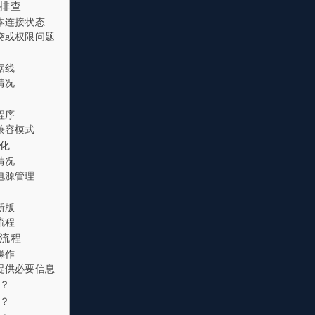
排查
本连接状态
突或权限问题
查
据线
情况
程序
兼容模式
化
情况
电源管理
新版
流程
流程
操作
提供必要信息
？
？