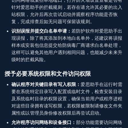
访问网络或某些本地端口，打开防火墙设置查看是否有
针对爱思助手的拦截规则，若存在请允许其必要的出入
站权限，允许后再次尝试启动并观察程序功能是否恢
复，完成排查后如无问题可保留该规则。
识别误报并提交白名单申请：
若防护软件对爱思助手出
现误报，除了将其添加到本地白名单外，还建议将误报
样本或安装包信息提交给防病毒厂商请求白名单处理，
这样可以避免其他用户遇到相同问题，也能减少未来升
级时的拦截风险。
授予必要系统权限和文件访问权限
确认程序对关键目录有写入权限：
爱思助手在运行时需
要在系统特定目录写入配置或临时文件，检查安装目录
及系统临时目录的权限设置，确保当前用户或程序进程
对这些目录拥有读写权限，若权限被限制请修改文件夹
属性或以管理员身份修改权限后再尝试启动。
允许程序访问网络和设备接口：
部分功能需要访问网络