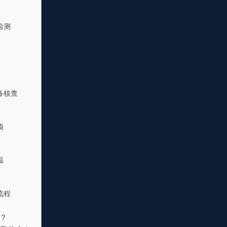
检测
备核查
项
温
流程
？